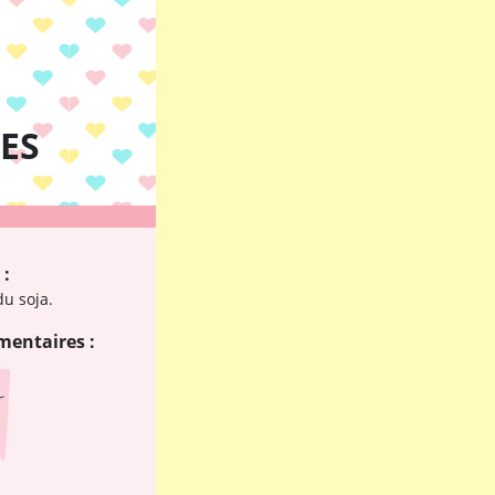
ES
 :
du soja.
mentaires :