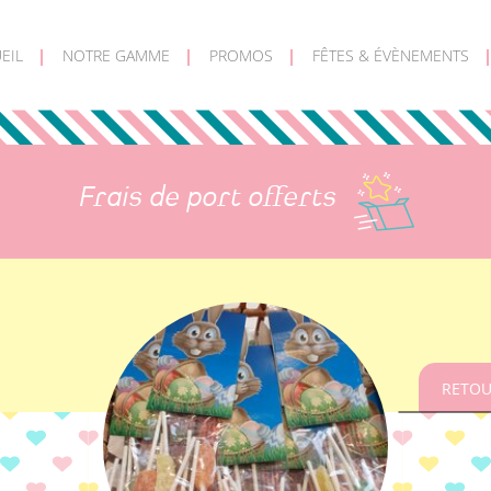
EIL
NOTRE GAMME
PROMOS
FÊTES & ÉVÈNEMENTS
Frais de port offerts
RETOU