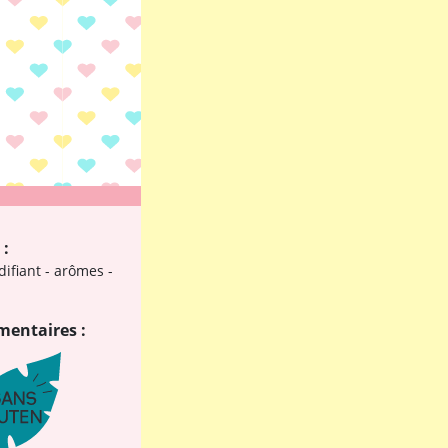
 :
difiant - arômes -
mentaires :