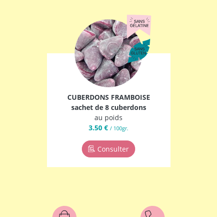
CUBERDONS FRAMBOISE
sachet de 8 cuberdons
au poids
3.50 €
/ 100gr.
Consulter