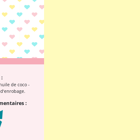
 :
huile de coco -
 d'enrobage.
mentaires :