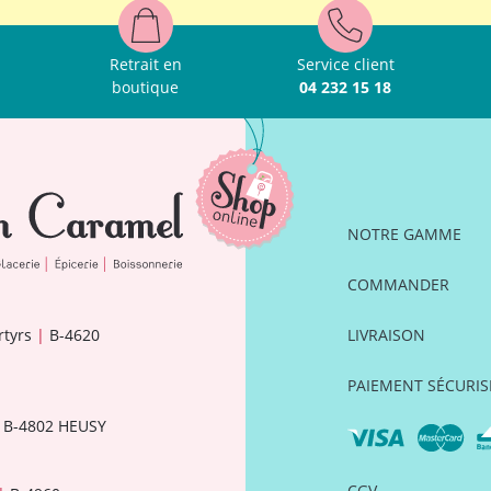
Retrait en
Service client
boutique
04 232 15 18
NOTRE GAMME
COMMANDER
rtyrs
|
B-4620
LIVRAISON
PAIEMENT SÉCURIS
B-4802 HEUSY
CGV