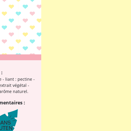
 :
 - liant : pectine -
extrait végétal -
 arôme naturel.
mentaires :