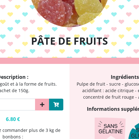
PÂTE DE FRUITS
escription :
Ingrédients
goût et à la forme de fruits.
Pulpe de fruit - sucre - glucose
achet de 150g.
acidifiant : acide citrique - 
concentré de fruit rouge -
Informations supplé
6.80 €
ez commander plus de 3 kg de
bonbons :