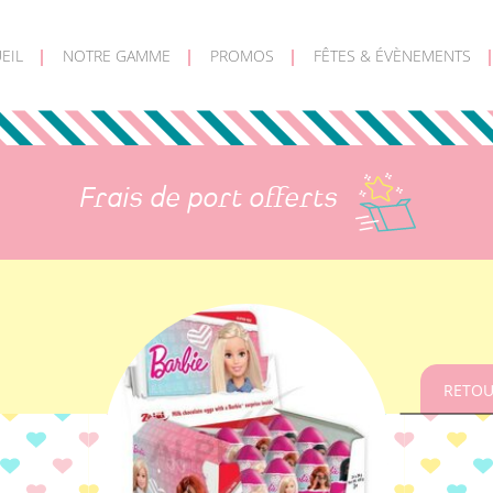
EIL
NOTRE GAMME
PROMOS
FÊTES & ÉVÈNEMENTS
Frais de port offerts
RETOU