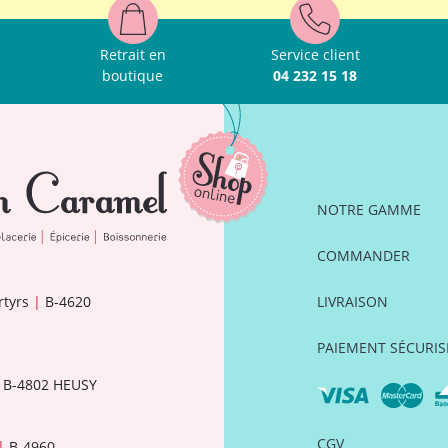
Retrait en
Service client
boutique
04 232 15 18
NOTRE GAMME
COMMANDER
rtyrs
|
B-4620
LIVRAISON
PAIEMENT SÉCURIS
B-4802 HEUSY
CGV
|
B-4960