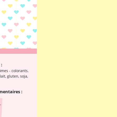
 :
ômes - colorants.
it, gluten, soja,
mentaires :