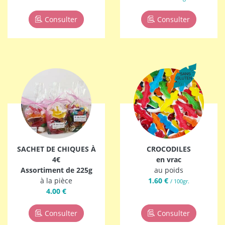
Consulter
Consulter
SACHET DE CHIQUES À
CROCODILES
4€
en vrac
Assortiment de 225g
au poids
à la pièce
1.60 €
/ 100gr.
4.00 €
Consulter
Consulter