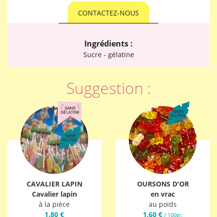
CONTACTEZ-NOUS
Ingrédients :
Sucre - gélatine
Suggestion :
CAVALIER LAPIN
OURSONS D'OR
Cavalier lapin
en vrac
à la pièce
au poids
1.80 €
1.60 €
/ 100gr.