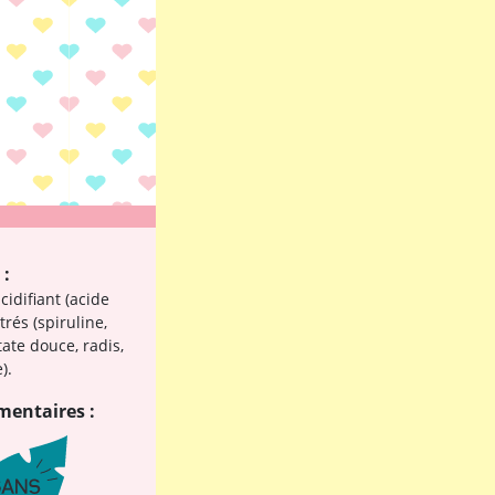
 :
cidifiant (acide
trés (spiruline,
ate douce, radis,
).
mentaires :