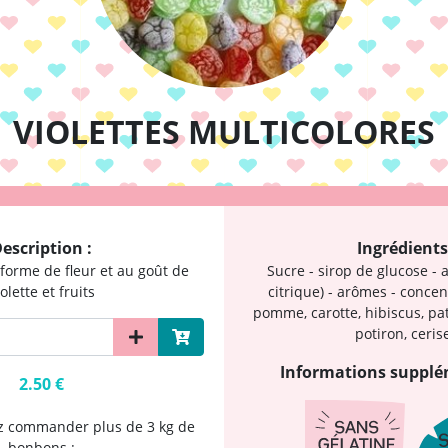
VIOLETTES MULTICOLORES
escription :
Ingrédients
orme de fleur et au goût de
Sucre - sirop de glucose - a
iolette et fruits
citrique) - arômes - concen
pomme, carotte, hibiscus, pat
potiron, cerise
Informations supplé
2.50 €
ez commander plus de 3 kg de
bonbons :