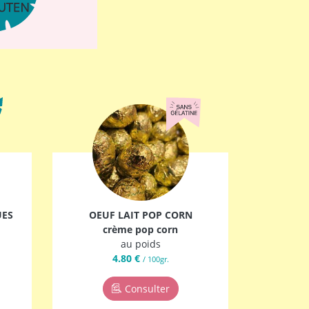
UES
OEUF LAIT POP CORN
crème pop corn
au poids
4.80 €
/ 100gr.
Consulter