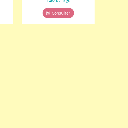
1.80 €
/ 100gr.
Consulter