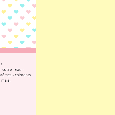
 :
- sucre - eau -
arômes - colorants
 maïs.