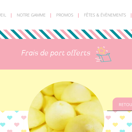
EIL
NOTRE GAMME
PROMOS
FÊTES & ÉVÈNEMENTS
Frais de port offerts
RETOU