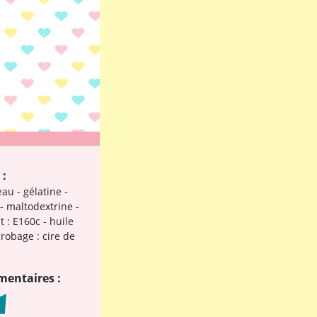
 :
eau - gélatine -
 - maltodextrine -
t : E160c - huile
nrobage : cire de
mentaires :