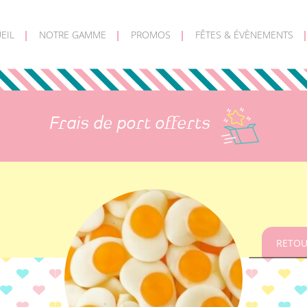
EIL
NOTRE GAMME
PROMOS
FÊTES & ÉVÈNEMENTS
Frais de port offerts
RETOU