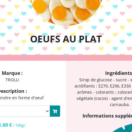
OEUFS AU PLAT
Marque :
Ingrédients
TROLLI
Sirop de glucose - sucre - 
acidifiants : E270, E296, E330
escription :
arômes - colorants ; coloran
endre en forme d'oeuf
végétale (cocos) - agent d'e
carnauba.
Informations supplé
1.60 €
/ 100gr.