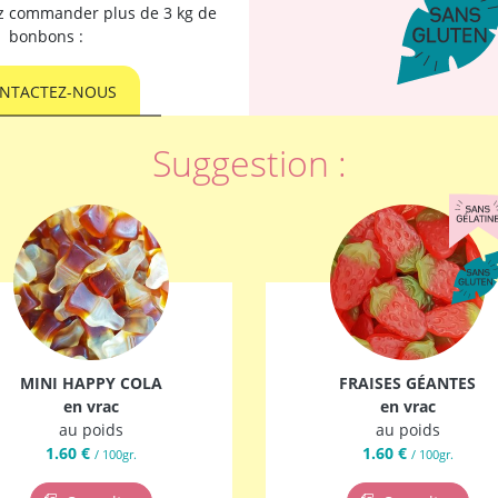
ez commander plus de 3 kg de
bonbons :
NTACTEZ-NOUS
Suggestion :
MINI HAPPY COLA
FRAISES GÉANTES
en vrac
en vrac
au poids
au poids
1.60 €
1.60 €
/ 100gr.
/ 100gr.